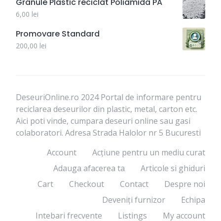
Granule Plastic reciclat Poliamida PA
6,00
lei
Promovare Standard
200,00
lei
DeseuriOnline.ro 2024 Portal de informare pentru
reciclarea deseurilor din plastic, metal, carton etc.
Aici poti vinde, cumpara deseuri online sau gasi
colaboratori. Adresa Strada Halolor nr 5 Bucuresti
Account
Acțiune pentru un mediu curat
Adauga afacerea ta
Articole si ghiduri
Cart
Checkout
Contact
Despre noi
Deveniți furnizor
Echipa
Intebari frecvente
Listings
My account