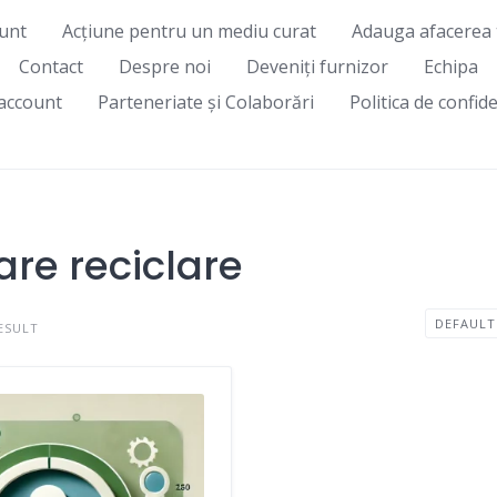
unt
Acțiune pentru un mediu curat
Adauga afacerea 
Contact
Despre noi
Deveniți furnizor
Echipa
account
Parteneriate și Colaborări
Politica de confide
re reciclare
ESULT