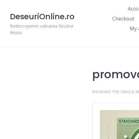
Skip
Acco
to
DeseuriOnline.ro
content
Checkout
Redescoperim valoarea fiecărui
My 
deșeu
promova
SHOWING THE SINGLE R