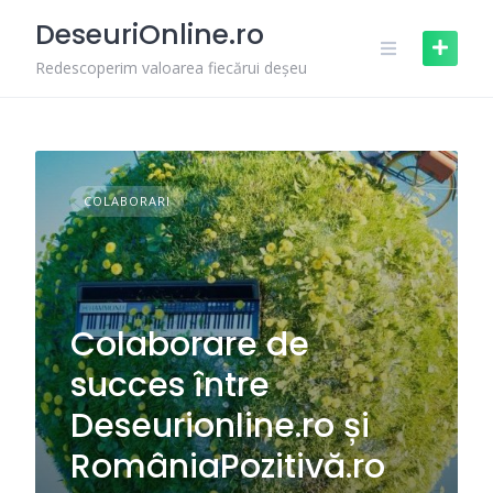
Skip
DeseuriOnline.ro
to
content
Redescoperim valoarea fiecărui deșeu
COLABORARI
Colaborare de
succes între
Deseurionline.ro și
RomâniaPozitivă.ro