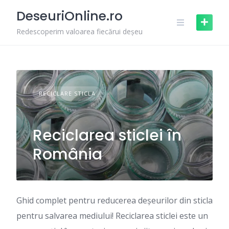
Skip
DeseuriOnline.ro
to
content
Redescoperim valoarea fiecărui deșeu
RECICLARE STICLA
Reciclarea sticlei în
România
Ghid complet pentru reducerea deșeurilor din sticla
pentru salvarea mediului! Reciclarea sticlei este un