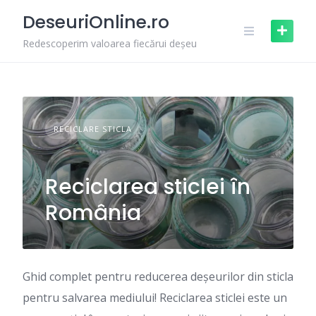
Skip
DeseuriOnline.ro
to
content
Redescoperim valoarea fiecărui deșeu
RECICLARE STICLA
Reciclarea sticlei în
România
Ghid complet pentru reducerea deșeurilor din sticla
pentru salvarea mediului! Reciclarea sticlei este un